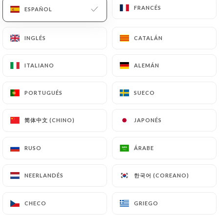
FRANCÉS
FRANCÉS
ESPAÑOL
ESPAÑOL
INGLÉS
INGLÉS
CATALÁN
CATALÁN
ITALIANO
ITALIANO
ALEMÁN
ALEMÁN
PORTUGUÉS
PORTUGUÉS
SUECO
SUECO
RESEÑA 160
简体中文 (CHINO)
简体中文 (CHINO)
JAPONÉS
JAPONÉS
CUISINE FRANÇAISE
31 Rue Marjolin
RUSO
RUSO
ÁRABE
ÁRABE
92300 Levallois-Perret France
한국어 (COREANO)
한국어 (COREANO)
NEERLANDÉS
NEERLANDÉS
CHECO
CHECO
GRIEGO
GRIEGO
¿Quiénes somos?