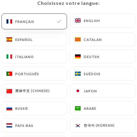
Choisissez votre langue:
Choisissez votre langue:
FR
MENU
ENGLISH
ENGLISH
FRANÇAIS
FRANÇAIS
ESPAÑOL
ESPAÑOL
CATALAN
CATALAN
/
ACCUEIL
CONTACT
ITALIANO
ITALIANO
DEUTSH
DEUTSH
Contact
PORTUGUÊS
PORTUGUÊS
SUÉDOIS
SUÉDOIS
简体中文 (CHINESE)
简体中文 (CHINESE)
JAPON
JAPON
RUSSIE
RUSSIE
ARABE
ARABE
La Maison
한국어 (KOREAN)
한국어 (KOREAN)
PAYS-BAS
PAYS-BAS