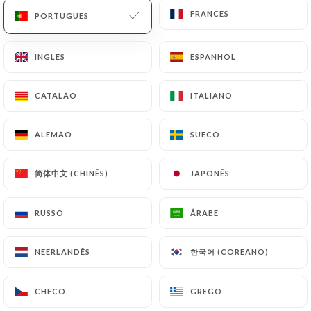
3.50€
FRANCÊS
FRANCÊS
PORTUGUÊS
PORTUGUÊS
5.00€
INGLÊS
INGLÊS
ESPANHOL
ESPANHOL
8.00€
CATALÃO
CATALÃO
ITALIANO
ITALIANO
ALEMÃO
ALEMÃO
SUECO
SUECO
7.00€
简体中文 (CHINÊS)
简体中文 (CHINÊS)
JAPONÊS
JAPONÊS
RUSSO
RUSSO
ÁRABE
ÁRABE
6.00€
한국어 (COREANO)
한국어 (COREANO)
NEERLANDÊS
NEERLANDÊS
7.00€
CHECO
CHECO
GREGO
GREGO